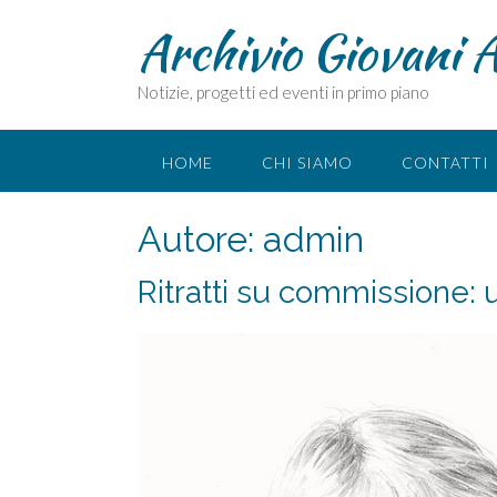
Skip
Archivio Giovani A
to
content
Notizie, progetti ed eventi in primo piano
HOME
CHI SIAMO
CONTATTI
Autore:
admin
Ritratti su commissione: u