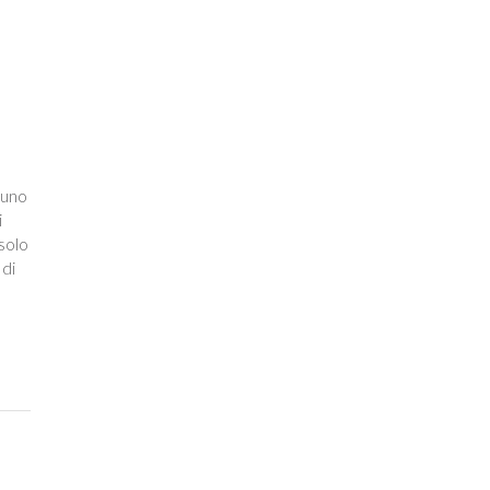
 uno
i
solo
 di