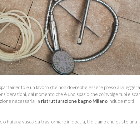
 appartamento è un lavoro che non dovrebbe essere preso alla leggera
nsiderazioni, dal momento che è uno spazio che coinvolge tubi e scari
lazione necessaria, la
ristrutturazione bagno Milano
include molti
, o hai una vasca da trasformare in doccia, ti diciamo che esiste una